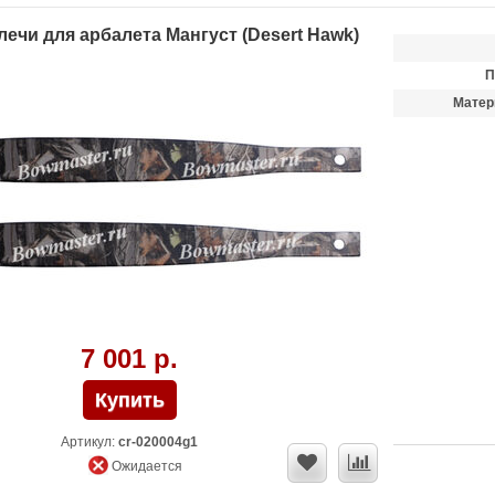
ечи для арбалета Мангуст (Desert Hawk)
П
Матер
7 001 р.
Артикул:
cr-020004g1
Ожидается