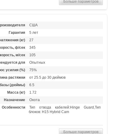
Больше параметров
производителя
США
Гарантия
5 лет
натяжения (кг)
27
орость, ф/сек
345
корость, м/сек
105
ендуется для
Опытных
ос усилия (%)
75%
лина растяжки
от 25.5 до 30 дюймов
базы (дюймы)
6.5
Масса (кг)
1.72
Назначение
Охота
Особенности
Тип отвода кабелей:Hinge Guard,Тип
блоков: H15 Hybrid Cam
Больше параметров