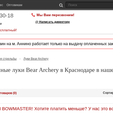
ес
Оптовикам
-30-18
Мы Вам перезвоним!
@ Написать директору
ии
есплатный!
ин на м. Аннино работает только на выдачу оплаченных зак
ля стрельбы
»
Луки Bear Archery
ные луки Bear Archery в Краснодаре в наш
Сорти
товаров (0)
OWMASTER! Хотите платить меньше? У нас это во