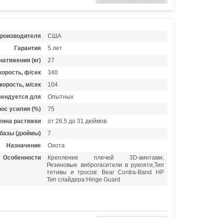
производителя
США
Гарантия
5 лет
натяжения (кг)
27
орость, ф/сек
340
корость, м/сек
104
ендуется для
Опытных
ос усилия (%)
75
лина растяжки
от 26.5 до 31 дюймов
базы (дюймы)
7
Назначение
Охота
Особенности
Крепление плечей 3D-винтами,
Резиновые виброгасители в рукояти,Тип
тетивы и тросов: Bear Contra-Band HP
Тип слайдера:Hinge Guard