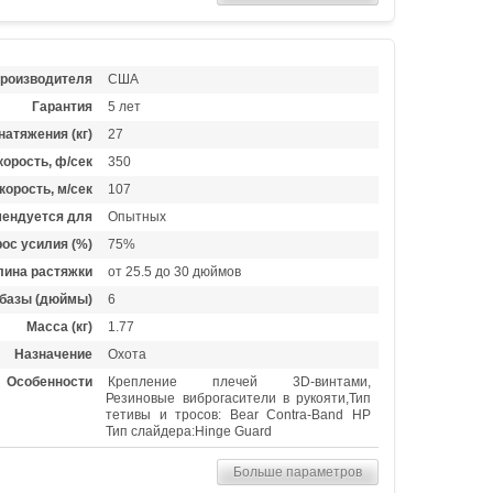
производителя
США
Гарантия
5 лет
натяжения (кг)
27
орость, ф/сек
350
корость, м/сек
107
ендуется для
Опытных
ос усилия (%)
75%
лина растяжки
от 25.5 до 30 дюймов
базы (дюймы)
6
Масса (кг)
1.77
Назначение
Охота
Особенности
Крепление плечей 3D-винтами,
Резиновые виброгасители в рукояти,Тип
тетивы и тросов: Bear Contra-Band HP
Тип слайдера:Hinge Guard
Больше параметров