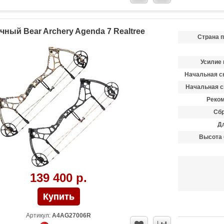
чный Bear Archery Agenda 7 Realtree
Страна 
Усилие 
Начальная ск
Начальная с
Реком
Сбр
Д
Высота 
139 400 р.
Артикул:
A4AG27006R