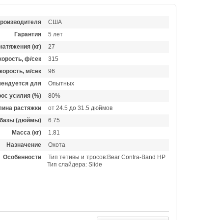
производителя
США
Гарантия
5 лет
натяжения (кг)
27
орость, ф/сек
315
корость, м/сек
96
ендуется для
Опытных
ос усилия (%)
80%
лина растяжки
от 24.5 до 31.5 дюймов
базы (дюймы)
6.75
Масса (кг)
1.81
Назначение
Охота
Особенности
Тип тетивы и тросов:Bear Contra-Band HP
Тип слайдера: Slide