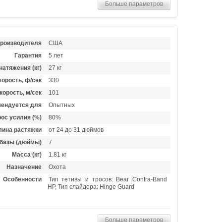
Больше параметров
производителя
США
Гарантия
5 лет
натяжения (кг)
27 кг
орость, ф/сек
330
корость, м/сек
101
ендуется для
Опытных
ос усилия (%)
80%
лина растяжки
от 24 до 31 дюймов
базы (дюймы)
7
Масса (кг)
1.81 кг
Назначение
Охота
Особенности
Тип тетивы и тросов: Bear Contra-Band
HP, Тип слайдера: Hinge Guard
Больше параметров