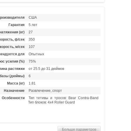
производителя
США
Гарантия
5 лет
натяжения (кг)
27
орость, ф/сек
350
корость, м/сек
107
ендуется для
Опытных
ос усилия (%)
75%
лина растяжки
от 25.5 до 31 дюймов
базы (дюймы)
6
Масса (кг)
1.81
Назначение
Развлечение, спорт
Особенности
Тип тетивы и тросов: Bear Contra-Band
Тип блоков: 4x4 Roller Guard
Больше параметров