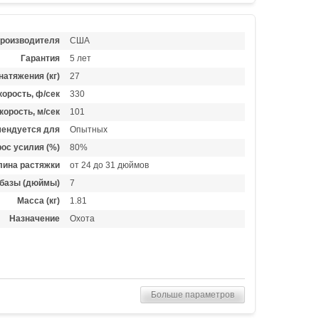
производителя
США
Гарантия
5 лет
натяжения (кг)
27
орость, ф/сек
330
корость, м/сек
101
ендуется для
Опытных
ос усилия (%)
80%
лина растяжки
от 24 до 31 дюймов
базы (дюймы)
7
Масса (кг)
1.81
Назначение
Охота
Больше параметров