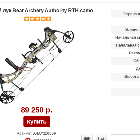
лук Bear Archery Authority RTH camo
Страна 
Усилие 
Начальная ск
Начальная с
Реком
Сбр
Д
Высота 
89 250 р.
Артикул:
A4AY11006R