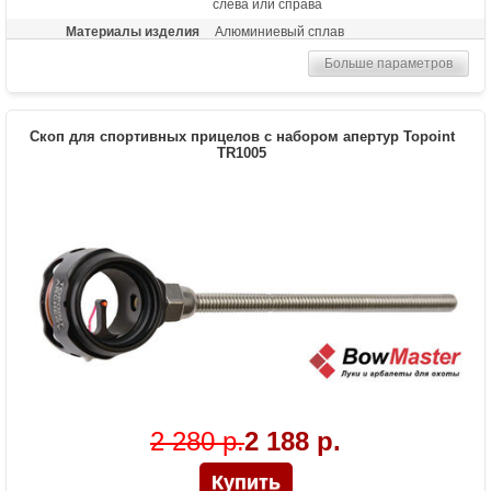
слева или справа
Материалы изделия
Алюминиевый сплав
Назначение
Спортивный прицел среднего уровня для
Больше параметров
блочных луков
Особенности
Пузырьковый уровень, микрорегулировка
по горизонтали и вертикали, съемное
Скоп для спортивных прицелов с набором апертур Topoint
крепление к луку, скоп с линзой 0,5х
TR1005
2 280 р.
2 188 р.