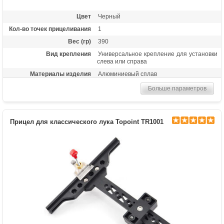
Цвет
Черный
Кол-во точек прицеливания
1
Вес (гр)
390
Вид крепления
Универсальное крепление для установки
слева или справа
Материалы изделия
Алюминиевый сплав
Назначение
Спортивный прицел для рекурсивных
Больше параметров
луков среднего класса
Особенности
Микрорегулировка по горизонтали и
вертикали, съемное крепление к луку
Прицел для классического лука Topoint TR1001