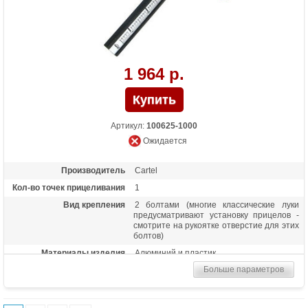
1 964 р.
Артикул:
100625-1000
Ожидается
Производитель
Cartel
Кол-во точек прицеливания
1
Вид крепления
2 болтами (многие классические луки
предусматривают установку прицелов -
смотрите на рукоятке отверстие для этих
болтов)
Материалы изделия
Алюминий и пластик
Больше параметров
Особенности
Регулировка по вертикали и горизонтали
и разный угол наклона