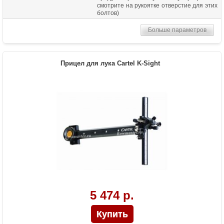
смотрите на рукоятке отверстие для этих
болтов)
Материалы изделия
Алюминий и пластик
Больше параметров
Особенности
Регулировка по вертикали, горизонтали и
выноса ближе/дальше, диаметр скопа
8/32 дюйма, быстросъемное крепление
Прицел для лука Cartel K-Sight
5 474 р.