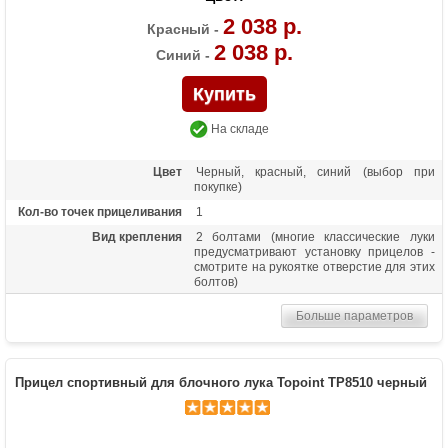
2 038 р.
Красный -
2 038 р.
Синий -
На складе
Цвет
Черный, красный, синий (выбор при
покупке)
Кол-во точек прицеливания
1
Вид крепления
2 болтами (многие классические луки
предусматривают установку прицелов -
смотрите на рукоятке отверстие для этих
болтов)
Материалы изделия
Алюминий и пластик
Больше параметров
Особенности
Регулировка по вертикали, горизонтали и
выноса ближе/дальше, диаметр скопа 7
мм, быстросъемное крепление
Прицел спортивный для блочного лука Topoint TP8510 черный