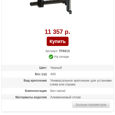
11 357 р.
Артикул:
TP8810
На складе
Цвет
Черный
Вес (гр)
400
Вид крепления
Универсальное крепление для установки
слева или справа
Комплектация
Без скопа!
Материалы изделия
Алюминиевый сплав
Назначение
Спортивный прицел высокого уровня для
Больше параметров
блочных луков
Особенности
Микрорегулировка по горизонтали и