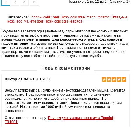
Показано с 1 по 12 из 14 (страниц: 2)
1
2
>
>|
Интересное:
Топоры cold Steel
Ножи cold steel magnum tanto
Складные
ножи sog
Мачете sog
Ножи cold steel espada
Боумастер является официальным дистрибьютором нескольких известных
производителей арбалетно-лучных товаров, поэтому у нас на сайте вы
всегда можете
купить прицел для классического лука в Краснодаре в
нашем интернет магазине по выгодной цене
с недорогой доставкой, а для
крупных заказов и с бесплатной. При этом мы стараемся отгружать
транспортными коспаниями, что заметно уменьшает сроки получения, по
столице же у нас работает собственная курьерская служба.
Новые комментарии
Виктор
2019-03-15 01:28:36
Весь лпастиковый за исключением некоторых деталей мушки. Крепится
стандартно. Подстройка высоты осуществляется по делениям
вертикальной линейки, что удобно пристреливая прицел. По
горизонтали методом поворота гайки. Пристреливается просто и сам
простой. Но он стоит до 1000 рублей. Функции свои полностью
выполняет.
Отзыв оставлен к товару:
Прицел для классического лука Topoint
TR1001