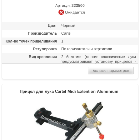
Артикул:
223500
Ожидается
Цвет
Черный
Производитель
Cartel
Кол-во точек прицеливания
1
Регулировка
По горизонтали и вертикали
Вид крепления
2 болтами (многие классические луки
предусматривают установку прицелов -
смотрите на рукоятке отверстие для этих
Больше параметров
болтов)
Материалы изделия
Алюминиевый сплав
Особенности
Возможность микрорегулировки
Прицел для лука Cartel Midi Extention Aluminium