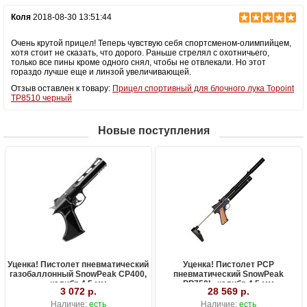
Коля
2018-08-30 13:51:44
Очень крутой прицел! Теперь чувствую себя спортсменом-олимпийцем,
хотя стоит не сказать, что дорого. Раньше стрелял с охотничьего,
только все пины кроме одного снял, чтобы не отвлекали. Но этот
гораздо лучше еще и линзой увеличивающей.
Отзыв оставлен к товару:
Прицел спортивный для блочного лука Topoint
TP8510 черный
Новые поступления
Уценка! Пистолет пневматический
Уценка! Пистолет PCP
газобаллонный SnowPeak CP400,
пневматический SnowPeak
калибр 4.5 мм
PP750L, калибр 4.5 мм
3 072 р.
28 569 р.
Наличие:
есть
Наличие:
есть