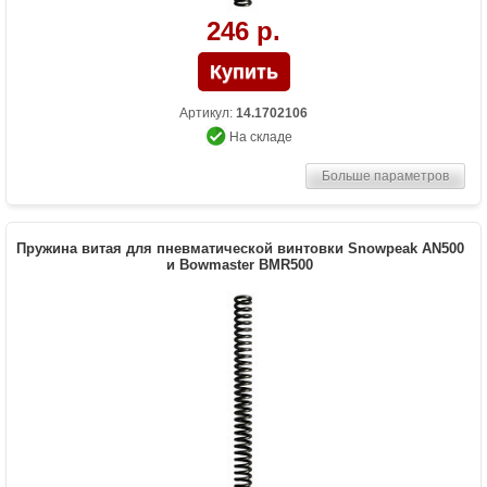
246 р.
Артикул:
14.1702106
На складе
Больше параметров
Пружина витая для пневматической винтовки Snowpeak AN500
и Bowmaster BMR500