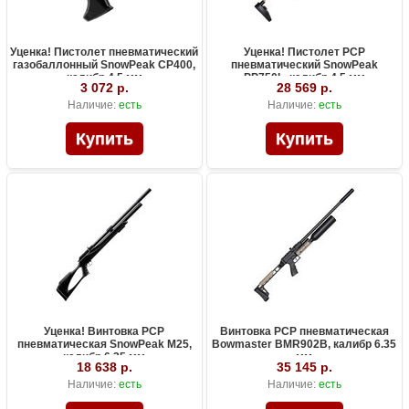
Уценка! Пистолет пневматический
Уценка! Пистолет PCP
газобаллонный SnowPeak CP400,
пневматический SnowPeak
калибр 4.5 мм
PP750L, калибр 4.5 мм
3 072 р.
28 569 р.
Наличие:
есть
Наличие:
есть
Уценка! Винтовка PCP
Винтовка PCP пневматическая
пневматическая SnowPeak M25,
Bowmaster BMR902B, калибр 6.35
калибр 6.35 мм
мм
18 638 р.
35 145 р.
Наличие:
есть
Наличие:
есть