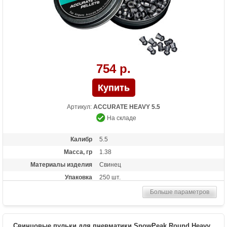
754 р.
Артикул:
ACCURATE HEAVY 5.5
На складе
Калибр
5.5
Масса, гр
1.38
Материалы изделия
Свинец
Упаковка
250 шт.
Больше параметров
Свинцовые пульки для пневматики SnowPeak Round Heavy