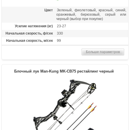
Цвет
Зеленый, фиолетовый, красный, синий,
оранжевый, бирюзовый, серый или
черный (выбор при покупке)
Усилие натяжения (кг)
23-27
Начальная скорость, ф/сек
330
Начальная скорость, м/сек
99
Рекомендуется для
Опытных
Больше параметров
Сброс усилия (%)
75
Длина растяжки
26.5-30.5
Высота базы (дюймы)
7.5
Блочный лук Man-Kung MK-CB75 рестайлинг черный
Расстояние между осями
38 дюймов
Масса (кг)
2.16
Материалы изделия
Рукоять - алюминий 6061-Т6, блоки -
алюминий 7075-Т6, тетива - нить BCY-X
Назначение
Спорт, развлечение