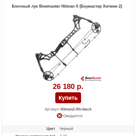
Расстояние между осями
30.5 дюймов
Блочный лук Bowmaster Hitman II (Боумастер Хитмен 2)
Масса (кг)
1,85
Материалы изделия
Рукоять - алюминий 6061-Т6, блоки -
алюминий 7075-Т6, тетива - нить BCY-X
Назначение
Развлечение, охота
26 180 р.
Артикул:
Hitman2-Rh-black
Ожидается
Цвет
Черный