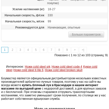
покупке)
Усилие натяжения (кг)
18-27
Начальная скорость, ф/сек
330
Начальная скорость, м/сек
99
Рекомендуется для
Начинающие, опытные
Сброс усилия (%)
80
Больше параметров
Длина растяжки
25-31
Высота базы (дюймы)
7
1
2
3
4
5
6
7
8
9
>
>|
Расстояние между осями
31 дюйм
Показано с 1 по 12 из 103 (страниц: 9)
Комплектация
Лук, охотничий прицел ТР1550,
падающая полочка Man-kung, пип-сайт
на резинке ТР512, релиз Man-kung,
Интересное:
Ножи cold steel srk
Ножи cold steel code 4
Кукри cold
петелька, 2 карбоновые стрелы
steel
Ножи cold steel ti lite 6
Ножи cold steel broken skull
Bowmaster Patriot Streamline 3"
Боумастер является официальным дистрибьютором нескольких известных
Масса (кг)
1,85
производителей арбалетно-лучных товаров, поэтому у нас на сайте вы
Материалы изделия
Рукоять - алюминий 6061-Т6, блоки -
всегда можете
купить блочный лук в Краснодаре в нашем интернет
алюминий 7075-Т6, тетива - нить BCY-X
магазине по выгодной цене
с недорогой доставкой, а для крупных заказов
и с бесплатной. При этом мы стараемся отгружать транспортными
Назначение
Развлечение, охота
коспаниями, что заметно уменьшает сроки получения, по столице же у нас
работает собственная курьерская служба.
Новые комментарии