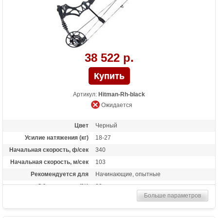
38 522 р.
Артикул:
Hitman-Rh-black
Ожидается
Цвет
Черный
Усилие натяжения (кг)
18-27
Начальная скорость, ф/сек
340
Начальная скорость, м/сек
103
Рекомендуется для
Начинающие, опытные
Сброс усилия (%)
80
Больше параметров
Длина растяжки
25.5-30.5
Высота базы (дюймы)
7.1