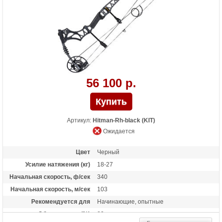
Масса (кг)
2.1
Материалы изделия
Рукоять - алюминий 6061-Т6, блоки -
алюминий 7075-Т6, тетива - нить BCY-X
Назначение
Развлечение, охота
56 100 р.
Артикул:
Hitman-Rh-black (KIT)
Ожидается
Цвет
Черный
Усилие натяжения (кг)
18-27
Начальная скорость, ф/сек
340
Начальная скорость, м/сек
103
Рекомендуется для
Начинающие, опытные
Сброс усилия (%)
80