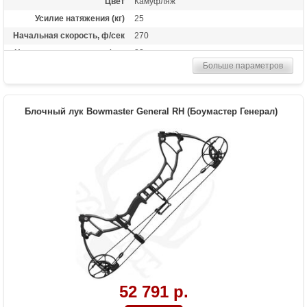
Цвет
Камуфляж
Усилие натяжения (кг)
25
Начальная скорость, ф/сек
270
Начальная скорость, м/сек
82
Больше параметров
Рекомендуется для
Начинающих
Сброс усилия (%)
60%
Высота базы (дюймы)
6.5
Блочный лук Bowmaster General RH (Боумастер Генерал)
Расстояние между осями
28 дюймов
Комплектация макс.
3-x пиновый прицел, полочка, релиз, пип-
сайт, воск, две алюминиевые стрелы
Комплектация стандарт.
Пластиковая полочка, простой 1-
пиновый прицел
Назначение
Развлечение, спорт
Особенности
Регулировка от 30 до 55 фунтов
52 791 р.