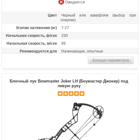
Ожидается
Цвет
Черный или камуфляж (выбор при
покупке)
Усилие натяжения (кг)
7-27
Начальная скорость, ф/сек
330
Начальная скорость, м/сек
99
Рекомендуется для
Начинающие, опытные
Сброс усилия (%)
80
Больше параметров
Длина растяжки
25-31
Высота базы (дюймы)
7
Блочный лук Bowmaster Joker LH (Боумастер Джокер) под
Расстояние между осями
31 дюйм
левую руку
Масса (кг)
1,85
Материалы изделия
Рукоять - алюминий 6061-Т6, блоки -
алюминий 7075-Т6, тетива - нить BCY-X
Назначение
Развлечение, охота