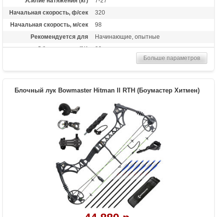
Усилие натяжения (кг)
7-27
Начальная скорость, ф/сек
320
Начальная скорость, м/сек
98
Рекомендуется для
Начинающие, опытные
Сброс усилия (%)
80
Больше параметров
Длина растяжки
19-29
Высота базы (дюймы)
7.4
Расстояние между осями
31.5 дюймов
Блочный лук Bowmaster Hitman II RTH (Боумастер Хитмен)
Масса (кг)
1,85
Материалы изделия
Рукоять - алюминий 6061-Т6, блоки -
алюминий 7075-Т6, модули - пластик,
тетива - нить BCY-X
Назначение
Развлечение, охота