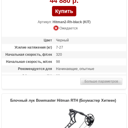
44 880 р.
Артикул:
Hitman2-Rh-black (KIT)
Ожидается
Цвет
Черный
Усилие натяжения (кг)
7-27
Начальная скорость, ф/сек
320
Начальная скорость, м/сек
98
Рекомендуется для
Начинающие, опытные
Сброс усилия (%)
80
Больше параметров
Длина растяжки
19-29
Высота базы (дюймы)
7.4
Расстояние между осями
31.5 дюймов
Блочный лук Bowmaster Hitman RTH (Боумастер Хитмен)
Комплектация
Лук, охотничий прицел ТР1550,
охотничья полочка TP813, пип-сайт на
резинке, релиз Man-kung, петелька, 6
карбоновых стрел Bowmaster Patriot
Streamline 3", крага