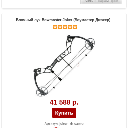
Больше параметров
Длина растяжки
25.5-30.5
Высота базы (дюймы)
7.1
Расстояние между осями
30.5 дюймов
Блочный лук Bowmaster Joker (Боумастер Джокер)
Комплектация
Лук, охотничий прицел ТР1550,
охотничья полочка TP813, пип-сайт на
резинке, релиз Man-kung, петелька, 6
карбоновых стрел Bowmaster Patriot
Streamline 3", крага
Масса (кг)
2.1
Материалы изделия
Рукоять - алюминий 6061-Т6, блоки -
алюминий 7075-Т6, тетива - нить BCY-X
Назначение
Развлечение, охота
41 588 р.
Артикул:
joker -rh-camo