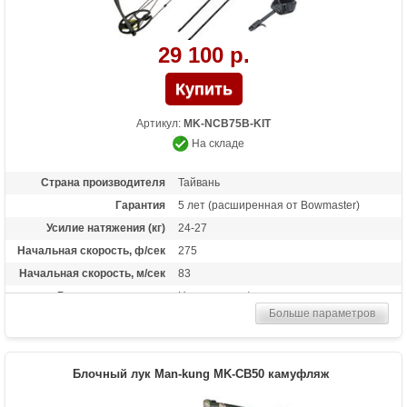
29 100 р.
Артикул:
MK-NCB75B-KIT
На складе
Страна производителя
Тайвань
Гарантия
5 лет (расширенная от Bowmaster)
Усилие натяжения (кг)
24-27
Начальная скорость, ф/сек
275
Начальная скорость, м/сек
83
Рекомендуется для
Начинающих/опытных
Больше параметров
Сброс усилия (%)
75-80
Длина растяжки
от 25 до 31 дюймов
Высота базы (дюймы)
7.5
Блочный лук Man-kung MK-CB50 камуфляж
Расстояние между осями
31 дюйм