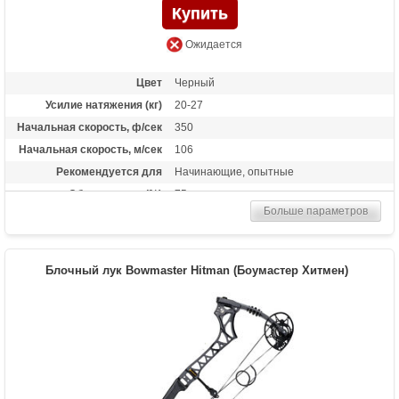
Ожидается
Цвет
Черный
Усилие натяжения (кг)
20-27
Начальная скорость, ф/сек
350
Начальная скорость, м/сек
106
Рекомендуется для
Начинающие, опытные
Сброс усилия (%)
75
Больше параметров
Длина растяжки
26.5-30.5
Высота базы (дюймы)
6
Расстояние между осями
29.5 дюймов
Блочный лук Bowmaster Hitman (Боумастер Хитмен)
Масса (кг)
1,95
Материалы изделия
Рукоять - алюминий 6061-Т6, блоки -
алюминий 7075-Т6, тетива - нить BCY-X
Назначение
Развлечение, охота