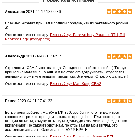
Александр
2021-11-17 18:09:36
Спасибо. Агрегат пришел в полном порядке, как из рекламного ролика.
:)))
Отзыв оставлен к товару:
Блочный лук Bear Archery Paradox RTH, RH,
Realtree Edge (камуфляж)
Александр
2021-04-06 13:07:17
Стреляю из CBA-2 уже пол года. Сегодня первый холостой ! :) Т.к. лук
пришел из магазина на 40#, а я не стал его докручивать - отделался
легким испугом и улетевшим пипсайтом. Всё норм ! Стреляю дальше !
Отзыв оставлен к товару:
Блочный лук Man-Kung CBA2
Павел
2020-04-11 17:41:32
Есть у меня арбалет, МанКунг МК-350, всё бы ничего - и целиться
хорошо,и стрелять проще,и заряжать проще.Но.... Ели честно, не
втащил он меня, хочу купить эту модельку,да луки меня ещё с детства
привлекают. По характеристикам, по отзывам на мой взгляд, это
достойный аппарат, Однозначно - БУДУ БРАТЬ !!!
Отзыв оставлен к товару:
Блочный лук Bowmaster Monster RTH