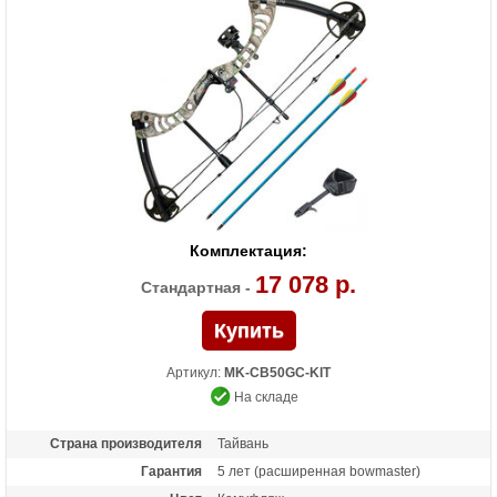
Комплектация макс.
Охотничий прицел с 3 пинами, полочка
вискер, релиз, воск, пип-сайт, петелька, 2
алюминиевые стрелы
Комплектация мин.
Только лук
Масса (кг)
1.8
Назначение
Развлечение, охота
Комплектация:
17 078 р.
Стандартная -
Артикул:
MK-CB50GC-KIT
На складе
Страна производителя
Тайвань
Гарантия
5 лет (расширенная bowmaster)