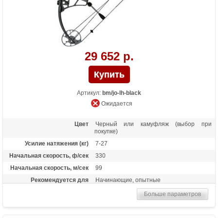
29 652 р.
Артикул:
bm/jo-lh-black
Ожидается
Цвет
Черный или камуфляж (выбор при
покупке)
Усилие натяжения (кг)
7-27
Начальная скорость, ф/сек
330
Начальная скорость, м/сек
99
Рекомендуется для
Начинающие, опытные
Сброс усилия (%)
80
Больше параметров
Длина растяжки
25-31
Высота базы (дюймы)
7