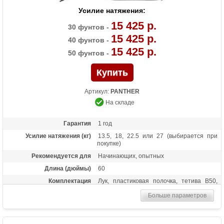
Усилие натяжения:
15 425 р.
30 фунтов -
15 425 р.
40 фунтов -
15 425 р.
50 фунтов -
Артикул:
PANTHER
На складе
Гарантия
1 год
Усилие натяжения (кг)
13.5, 18, 22.5 или 27 (выбирается при
покупке)
Рекомендуется для
Начинающих, опытных
Длина (дюймы)
60
Комплектация
Лук, пластиковая полочка, тетива В50,
шестигранники, чехол для лука, перчатка,
Больше параметров
колчан для стрел, 6 карбоновых стрел
Масса (кг)
1,3
Материалы изделия
Рукоятка - алюминий, плечи - дерево с