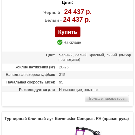
Цвет:
24 437 р.
Черный -
24 437 р.
Белый -
На складе
Цвет
Черный, белый, красный, синий (выбор
при покупке)
Усилие натяжения (кг)
20-25
Начальная скорость, ф/сек
315
Начальная скорость, м/сек
95
Рекомендуется для
Начинающие, опытные
Сброс усилия (%)
75
Больше параметров
Длина растяжки
25-30.5
Высота базы (дюймы)
7.1
Турнирный блочный лук Bowmaster Conquest RH (правая рука)
Расстояние между осями
40 дюймов
Масса (кг)
2.13