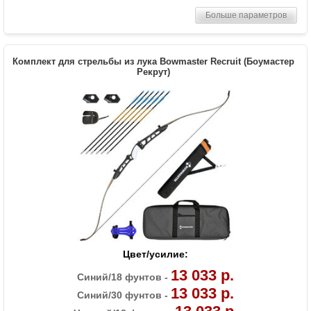
Комплектация
Рукоять, плечи, тетива, полочка, 6 стрел
Больше параметров
Bowmaster, крага, напалечник, чехол-
сумка, колчан для стрел (текущий цвет
аксессуаров уточните у менеджера)
Комплект для стрельбы из лука Bowmaster Recruit (Боумастер
Масса (кг)
1.3
Рекрут)
Материалы изделия
Рукоятка - алюминий, плечи - дерево с
ламинатом
Назначение
Развлечение, спорт
Особенности
Длина рукояти 23 дюйма
Цвет/усилие:
13 033 р.
Синий/18 фунтов -
13 033 р.
Синий/30 фунтов -