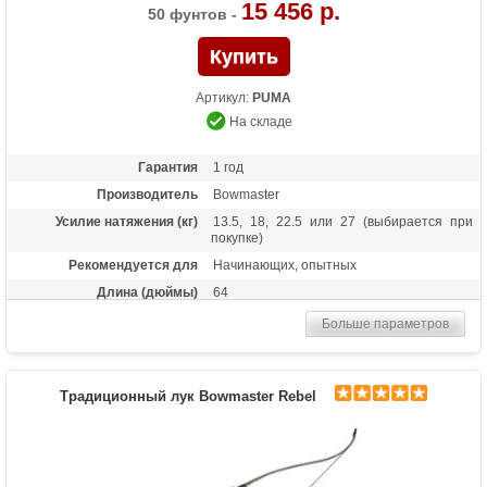
15 456 р.
50 фунтов -
Артикул:
PUMA
На складе
Гарантия
1 год
Производитель
Bowmaster
Усилие натяжения (кг)
13.5, 18, 22.5 или 27 (выбирается при
покупке)
Рекомендуется для
Начинающих, опытных
Длина (дюймы)
64
Комплектация
Лук, пластиковая полочка, тетива В50,
Больше параметров
шестигранники
Масса (кг)
1,6
Материалы изделия
Рукоятка - алюминий, плечи - дерево с
Традиционный лук Bowmaster Rebel
ламинатом
Назначение
Развлечение, спорт