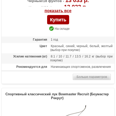
13 033 р.
Черный/18 фунтов -
13 033 р.
Черный/22 фунта -
показать все
13 033 р.
Черный/30 фунтов -
13 033 р.
Черный/36 фунтов -
На складе
Гарантия
1 год
Цвет
Красный, синий, черный, белый, желтый
(выбор при покупке)
Усилие натяжения (кг)
8.1 / 10 / 11.7 / 13.5 / 16.2 кг (выбор при
покупке)
Рекомендуется для
Начинающих спортсменов, развлечения
Длина (дюймы)
68
Больше параметров
Комплектация
Рукоять, плечи, тетива, 2 полочки, 6
стрел Bowmaster, крага, напалечник,
чехол-сумка, колчан для стрел (текущий
цвет аксессуаров уточните у менеджера)
Спортивный классический лук Bowmaster Recruit (Боумастер
Масса (кг)
1.3
Рекрут)
Материалы изделия
Рукоятка - алюминий, плечи - дерево с
ламинатом
Назначение
Развлечение, спорт