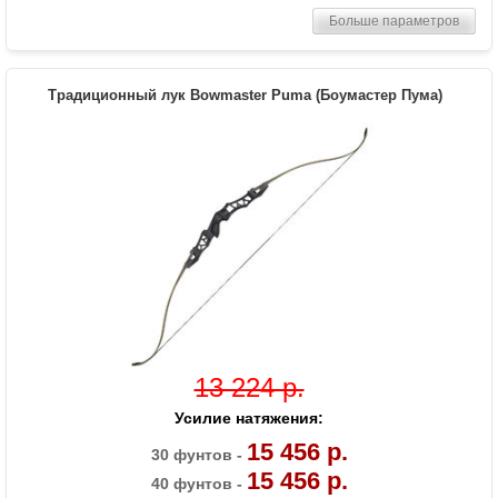
Комплектация
Лук, пластиковая полочка, тетива В50,
Больше параметров
шестигранники
Масса (кг)
1,3
Материалы изделия
Рукоятка - алюминий, плечи - дерево с
Традиционный лук Bowmaster Puma (Боумастер Пума)
ламинатом
Назначение
Развлечение, спорт
13 224 р.
Усилие натяжения:
15 456 р.
30 фунтов -
15 456 р.
40 фунтов -