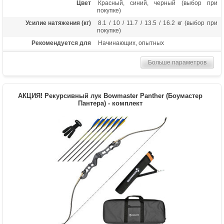
Цвет
Красный, синий, черный (выбор при
покупке)
Усилие натяжения (кг)
8.1 / 10 / 11.7 / 13.5 / 16.2 кг (выбор при
покупке)
Рекомендуется для
Начинающих, опытных
Длина (дюймы)
68
Больше параметров
Комплектация
Рукоять, плечи, шестигранники, тетива
Масса (кг)
1.3
Материалы изделия
Рукоятка - алюминий, плечи - дерево с
АКЦИЯ! Рекурсивный лук Bowmaster Panther (Боумастер
ламинатом
Пантера) - комплект
Назначение
Развлечение, спорт
Особенности
Длина рукояти 23 дюйма