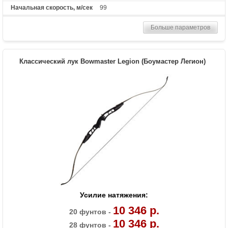
Начальная скорость, м/сек
99
Рекомендуется для
Опытных
Больше параметров
Сброс усилия (%)
75
Длина растяжки
26.5-30.5
Высота базы (дюймы)
7.5
Классический лук Bowmaster Legion (Боумастер Легион)
Расстояние между осями
38 дюймов
Масса (кг)
2.16
Материалы изделия
Рукоять - алюминий 6061-Т6, блоки -
алюминий 7075-Т6, тетива - нить BCY-X
Назначение
Спорт, развлечение
Усилие натяжения:
10 346 р.
20 фунтов -
10 346 р.
28 фунтов -