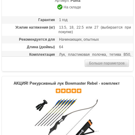
Артикул:
Puma
На складе
Гарантия
1 год
Усилие натяжения (кг)
13.5, 18, 22.5 или 27 (выбирается при
покупке)
Рекомендуется для
Начинающих, опытных
Длина (дюймы)
64
Комплектация
Лук, пластиковая полочка, тетива В50,
шестигранники, чехол для лука, перчатка,
Больше параметров
колчан для стрел, 6 карбоновых стрел
Масса (кг)
1,6
Материалы изделия
Рукоятка - алюминий, плечи - дерево с
АКЦИЯ! Рекурсивный лук Bowmaster Rebel - комплект
ламинатом
Назначение
Развлечение, спорт