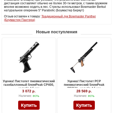
дистанция составляет обычно не более 30-ти метров, с таким оружием
вполне возможно ходить в лес. Стрелы использовал Bowmaster Berkut
натуральное оперение 5'' Parabolic (Боумастер Беркут)
Отзыв оставлен к товару:
Традиционный лук Bowmaster Panther
(Боумастер Пантера)
Новые поступления
Уценка! Пистолет пневматический
Уценка! Пистолет PCP
газобаллонный SnowPeak CP400,
пневматический SnowPeak
калибр 4.5 мм
PP750L, калибр 4.5 мм
3 072 р.
28 569 р.
Наличие:
есть
Наличие:
есть