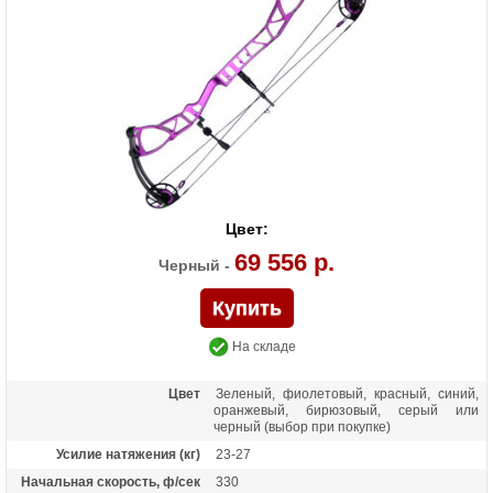
Материалы изделия
Рукоять - алюминий 6061-Т6, блоки -
алюминий 7075-Т6, тетива - нить BCY-X
Назначение
Развлечение, спорт
Цвет:
69 556 р.
Черный -
На складе
Цвет
Зеленый, фиолетовый, красный, синий,
оранжевый, бирюзовый, серый или
черный (выбор при покупке)
Усилие натяжения (кг)
23-27
Начальная скорость, ф/сек
330