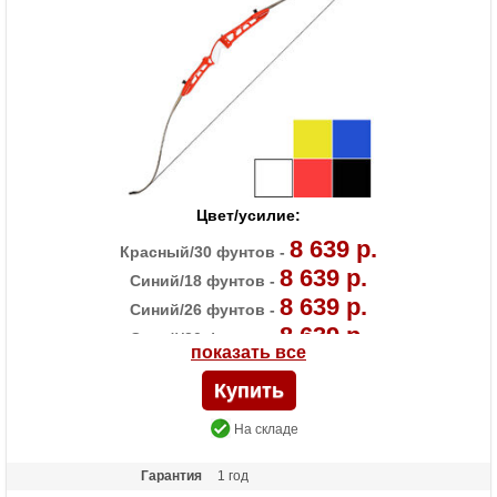
Особенности
Длина рукояти 23 дюйма
Цвет/усилие:
8 639 р.
Красный/30 фунтов -
8 639 р.
Синий/18 фунтов -
8 639 р.
Синий/26 фунтов -
8 639 р.
Синий/30 фунтов -
показать все
8 639 р.
Черный/18 фунтов -
8 639 р.
Черный/22 фунта -
8 639 р.
Черный/30 фунтов -
На складе
8 639 р.
Черный/36 фунтов -
Гарантия
1 год