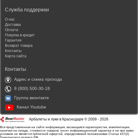
Служба поддержки
О нас
Доставка
Оплата
Покупка в кредит
Гарантия
Возврат товара
Контакты
Карта сайта
Контакты
Адрес и схема прохода
8 (800) 500-30-18
Группа вконтакте
Канал Youtube
Арбалеты и луки в Краснодаре © 2009 - 2026
Вся представленная на сайте информация, касающаяся характеристик, комплектации,
наличия на складе, стоимости товаров, носит информационный характер и ни при каких
условиях не является публичной офертой, определяемой положениями Статьи 437(2)
Гражданского кодекса РФ.