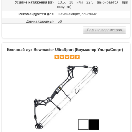
Усилие натяжения (кг)
13.5, 18 или 22.5 (выбирается при
покупке)
Рекомендуется для
Начинающих, опытных
Длина (дюймы)
56
Комплектация
Лук, пластиковая полочка, тетива В50,
Больше параметров
шестигранники
Масса (кг)
1,05
Материалы изделия
Рукоятка - алюминий, плечи - дерево с
Блочный лук Bowmaster UltraSport (Боумастер УльтраСпорт)
ламинатом
Назначение
Развлечение, спорт