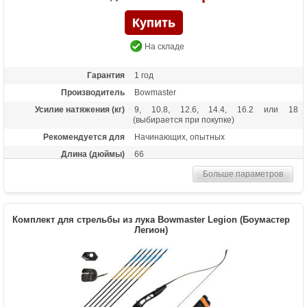
На складе
Гарантия
1 год
Производитель
Bowmaster
Усилие натяжения (кг)
9, 10.8, 12.6, 14.4, 16.2 или 18
(выбирается при покупке)
Рекомендуется для
Начинающих, опытных
Длина (дюймы)
66
Комплектация
Лук, пластиковая полочка, тетива В50,
Больше параметров
шестигранник
Масса (кг)
1,6
Материалы изделия
Рукоятка - алюминий, плечи - дерево с
Комплект для стрельбы из лука Bowmaster Legion (Боумастер
ламинатом
Легион)
Назначение
Развлечение, спорт
Особенности
Замки плечей - спортивный стандарт ILF