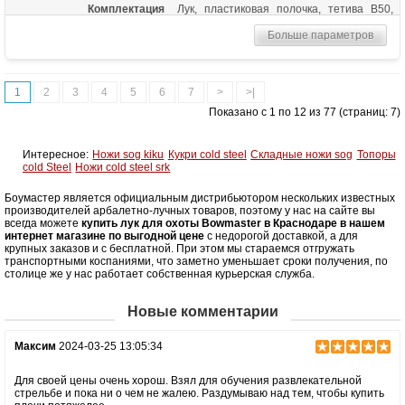
Комплектация
Лук, пластиковая полочка, тетива В50,
шестигранники, чехол для лука, перчатка,
Больше параметров
колчан для стрел, 6 фибергласовых
стрел
Масса (кг)
1,05
1
2
3
4
5
6
7
>
>|
Материалы изделия
Рукоятка - алюминий, плечи - дерево с
ламинатом
Показано с 1 по 12 из 77 (страниц: 7)
Назначение
Развлечение, спорт
Интересное:
Ножи sog kiku
Кукри cold steel
Складные ножи sog
Топоры
cold Steel
Ножи cold steel srk
Боумастер является официальным дистрибьютором нескольких известных
производителей арбалетно-лучных товаров, поэтому у нас на сайте вы
всегда можете
купить лук для охоты Bowmaster в Краснодаре в нашем
интернет магазине по выгодной цене
с недорогой доставкой, а для
крупных заказов и с бесплатной. При этом мы стараемся отгружать
транспортными коспаниями, что заметно уменьшает сроки получения, по
столице же у нас работает собственная курьерская служба.
Новые комментарии
Максим
2024-03-25 13:05:34
Для своей цены очень хорош. Взял для обучения развлекательной
стрельбе и пока ни о чем не жалею. Раздумываю над тем, чтобы купить