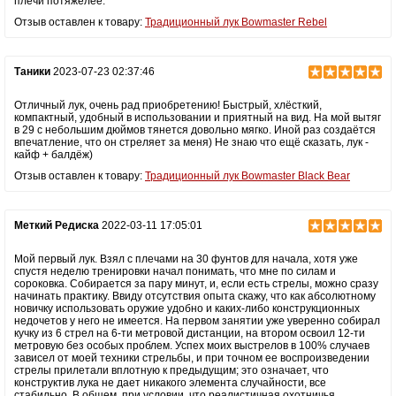
плечи потяжелее.
Отзыв оставлен к товару:
Традиционный лук Bowmaster Rebel
Таники
2023-07-23 02:37:46
Отличный лук, очень рад приобретению! Быстрый, хлёсткий,
компактный, удобный в использовании и приятный на вид. На мой вытяг
в 29 с небольшим дюймов тянется довольно мягко. Иной раз создаётся
впечатление, что он стреляет за меня) Не знаю что ещё сказать, лук -
кайф + балдёж)
Отзыв оставлен к товару:
Традиционный лук Bowmaster Black Bear
Меткий Редиска
2022-03-11 17:05:01
Мой первый лук. Взял с плечами на 30 фунтов для начала, хотя уже
спустя неделю тренировки начал понимать, что мне по силам и
сороковка. Собирается за пару минут, и, если есть стрелы, можно сразу
начинать практику. Ввиду отсутствия опыта скажу, что как абсолютному
новичку использовать оружие удобно и каких-либо конструкционных
недочетов у него не имеется. На первом занятии уже уверенно собирал
кучку из 6 стрел на 6-ти метровой дистанции, на втором освоил 12-ти
метровую без особых проблем. Успех моих выстрелов в 100% случаев
зависел от моей техники стрельбы, и при точном ее воспроизведении
стрелы прилетали вплотную к предыдущим; это означает, что
конструктив лука не дает никакого элемента случайности, все
стабильно. В общем, при условии, что реалистичная охотничья