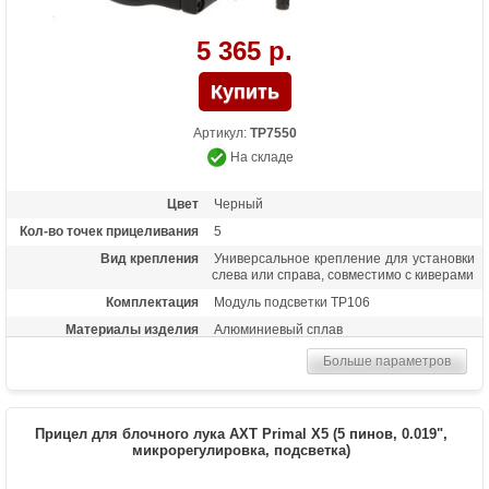
5 365 р.
Артикул:
TP7550
На складе
Цвет
Черный
Кол-во точек прицеливания
5
Вид крепления
Универсальное крепление для установки
слева или справа, совместимо с киверами
Комплектация
Модуль подсветки TP106
Материалы изделия
Алюминиевый сплав
Особенности
Яркие удлиненные метки из оптоволокна
Больше параметров
толщиной 0.019 дюйма, металлические
пины, пузырьковый уровень, регулировка
по 3 осям, возможность
микрорегулировки, флуоресцентное
Прицел для блочного лука AXT Primal X5 (5 пинов, 0.019",
кольцо, настройка без использования
микрорегулировка, подсветка)
инструментов