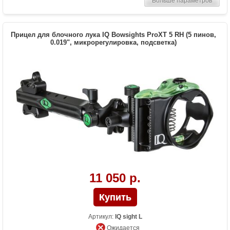
Больше параметров
Особенности
Яркие удлиненные метки из оптоволокна
толщиной 0.019 дюйма, металлические
пины, пузырьковый и 3D уровень Retina
Lock, регулировка по 3 осям (горизонт и
Прицел для блочного лука IQ Bowsights ProXT 5 RH (5 пинов,
вертикаль микрорегулировки, ближе-
0.019", микрорегулировка, подсветка)
дальше отверстиями под винты),
настройка без использования
инструментов
11 050 р.
Артикул:
IQ sight L
Ожидается