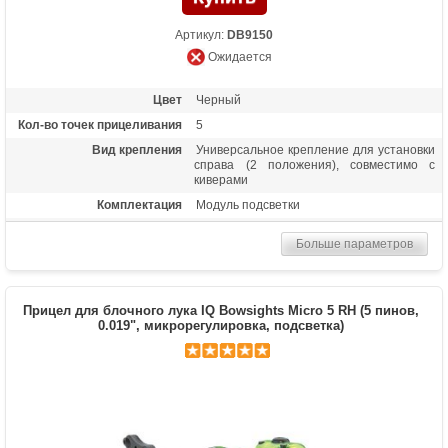
Артикул:
DB9150
Ожидается
Цвет
Черный
Кол-во точек прицеливания
5
Вид крепления
Универсальное крепление для установки
справа (2 положения), совместимо с
киверами
Комплектация
Модуль подсветки
Материалы изделия
Алюминиевый сплав Т6 6061
Больше параметров
Особенности
Яркие удлиненные метки из оптоволокна
толщиной 0.019 дюйма, пузырьковый и
3D уровень Retina Lock, регулировка по 3
осям (горизонт и вертикаль
Прицел для блочного лука IQ Bowsights Micro 5 RH (5 пинов,
микрорегулировки, ближе-дальше
0.019", микрорегулировка, подсветка)
отверстиями под винты), настройка без
использования инструментов