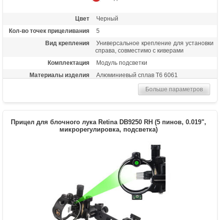
Цвет
Черный
Кол-во точек прицеливания
5
Вид крепления
Универсальное крепление для установки
справа, совместимо с киверами
Комплектация
Модуль подсветки
Материалы изделия
Алюминиевый сплав Т6 6061
Особенности
Яркие удлиненные метки из оптоволокна
Больше параметров
толщиной 0.019 дюйма, металлические
пины, пузырьковый и 3D уровень Retina
Lock, регулировка по 3 осям (горизонт и
вертикаль микрорегулировки, ближе-
Прицел для блочного лука Retina DB9250 RH (5 пинов, 0.019",
дальше слайдер), настройка без
микрорегулировка, подсветка)
использования инструментов