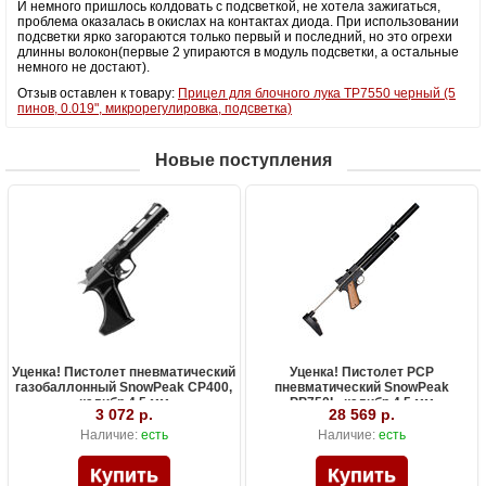
И немного пришлось колдовать с подсветкой, не хотела зажигаться,
проблема оказалась в окислах на контактах диода. При использовании
подсветки ярко загораются только первый и последний, но это огрехи
длинны волокон(первые 2 упираются в модуль подсветки, а остальные
немного не достают).
Отзыв оставлен к товару:
Прицел для блочного лука TP7550 черный (5
пинов, 0.019", микрорегулировка, подсветка)
Новые поступления
Уценка! Пистолет пневматический
Уценка! Пистолет PCP
газобаллонный SnowPeak CP400,
пневматический SnowPeak
калибр 4.5 мм
PP750L, калибр 4.5 мм
3 072 р.
28 569 р.
Наличие:
есть
Наличие:
есть