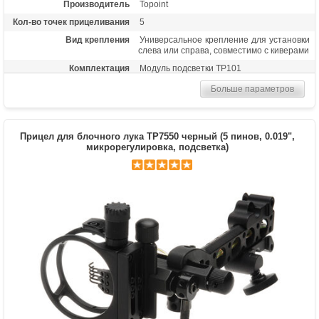
Производитель
Topoint
Кол-во точек прицеливания
5
Вид крепления
Универсальное крепление для установки
слева или справа, совместимо с киверами
Комплектация
Модуль подсветки TP101
Материалы изделия
Алюминиевый сплав, пластик
Больше параметров
Особенности
Яркие метки из оптоволокна толщиной
0.029 дюйма, металлические пины,
пузырьковый уровень, регулировка по
Прицел для блочного лука TP7550 черный (5 пинов, 0.019",
горизонтали и вертикали,
микрорегулировка, подсветка)
флуоресцентное кольцо