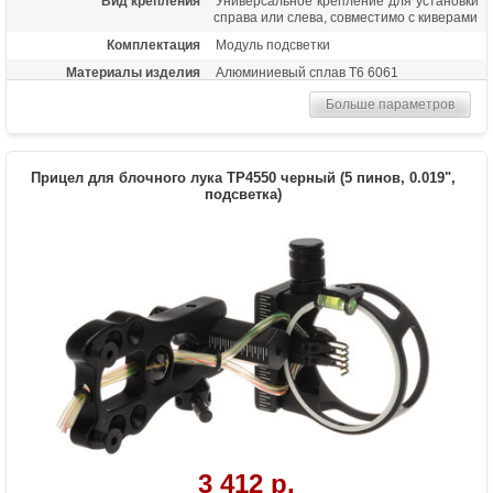
Вид крепления
Универсальное крепление для установки
справа или слева, совместимо с киверами
Комплектация
Модуль подсветки
Материалы изделия
Алюминиевый сплав Т6 6061
Особенности
Яркие удлиненные метки из
Больше параметров
оптоволокна, пузырьковый уровень,
регулировка по 3 осям (горизонт и
вертикаль микрорегулировки с щелчками,
ближе-дальше слайдер), настройка без
Прицел для блочного лука TP4550 черный (5 пинов, 0.019",
использования инструментов
подсветка)
3 412 р.