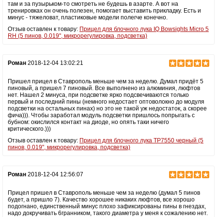
там и за пузырьком-то смотреть не будешь в азарте. А вот на
тренировках он очень полезен, помогает выставить прикладку. Есть и
минус - тяжеловат, пластиковые модели полегче конечно.
Отзыв оставлен к товару:
Прицел для блочного лука IQ Bowsights Micro 5
RH (5 пинов, 0.019", микрорегулировка, подсветка)
Роман
2018-12-04 13:02:21
Пришел прицел в Ставрополь меньше чем за неделю. Думал придёт 5
пиновый, а пришел 7 пиновый. Все выполнено из алюминия, люфтов
нет. Нашел 2 минуса, при подсветке ярко подсвечиваются только
первый и последний пины (немного недостает оптоволокно до модуля
подсветки на остальных пинах) но это не такой уж недостаток, а скорее
фича))). Чтобы заработал модуль подсветки пришлось попрыгать с
бубном: окислился контакт на диоде, но опять таки ничего
критического.)))
Отзыв оставлен к товару:
Прицел для блочного лука TP7550 черный (5
пинов, 0.019", микрорегулировка, подсветка)
Роман
2018-12-04 12:56:07
Прицел пришел в Ставрополь меньше чем за неделю (думал 5 пинов
будет, а пришло 7). Качество хорошее никаких люфтов, все хорошо
подогнано, единственный минус плохо зафиксированы пины в гнездах,
надо докручивать 6гранником, такого диаметра у меня к сожалению нет.