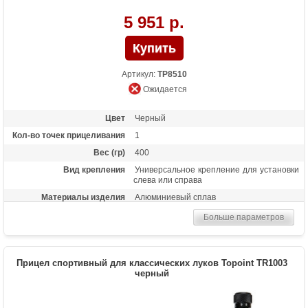
5 951 р.
Артикул:
TP8510
Ожидается
Цвет
Черный
Кол-во точек прицеливания
1
Вес (гр)
400
Вид крепления
Универсальное крепление для установки
слева или справа
Материалы изделия
Алюминиевый сплав
Назначение
Спортивный прицел среднего уровня для
Больше параметров
блочных луков
Особенности
Пузырьковый уровень, микрорегулировка
по горизонтали и вертикали, съемное
Прицел спортивный для классических луков Topoint TR1003
крепление к луку, скоп с линзой 0,5х
черный