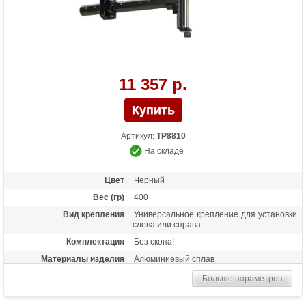
11 357 р.
Артикул:
TP8810
На складе
Цвет
Черный
Вес (гр)
400
Вид крепления
Универсальное крепление для установки
слева или справа
Комплектация
Без скопа!
Материалы изделия
Алюминиевый сплав
Назначение
Спортивный прицел высокого уровня для
Больше параметров
блочных луков
Особенности
Микрорегулировка по горизонтали и