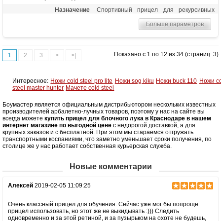
Назначение
Спортивный прицел для рекурсивных
луков высокого класса
Больше параметров
Особенности
Микрорегулировка по горизонтали и
вертикали, съемное крепление к луку
Показано с 1 по 12 из 34 (страниц: 3)
1
2
3
>
>|
Интересное:
Ножи cold steel pro lite
Ножи sog kiku
Ножи buck 110
Ножи co
steel master hunter
Мачете cold steel
Боумастер является официальным дистрибьютором нескольких известных
производителей арбалетно-лучных товаров, поэтому у нас на сайте вы
всегда можете
купить прицел для блочного лука в Краснодаре в нашем
интернет магазине по выгодной цене
с недорогой доставкой, а для
крупных заказов и с бесплатной. При этом мы стараемся отгружать
транспортными коспаниями, что заметно уменьшает сроки получения, по
столице же у нас работает собственная курьерская служба.
Новые комментарии
Алексей
2019-02-05 11:09:25
Очень классный прицел для обучения. Сейчас уже мог бы попроще
прицел использовать, но этот же не выкидывать :))) Следить
одновременно и за этой ретиной, и за пузырьком на охоте не будешь,