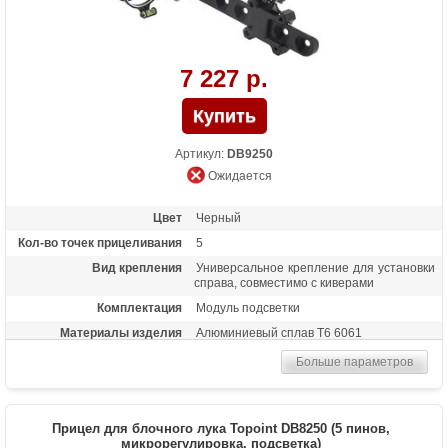
7 227 р.
Артикул:
DB9250
Ожидается
Цвет
Черный
Кол-во точек прицеливания
5
Вид крепления
Универсальное крепление для установки
справа, совместимо с киверами
Комплектация
Модуль подсветки
Материалы изделия
Алюминиевый сплав Т6 6061
Особенности
Яркие удлиненные метки из оптоволокна
Больше параметров
толщиной 0.019 дюйма, пузырьковый и
3D уровень Retina Lock, регулировка по 3
осям (горизонт и вертикаль
микрорегулировки, ближе-дальше
Прицел для блочного лука Topoint DB8250 (5 пинов,
слайдер), настройка без использования
микрорегулировка, подсветка)