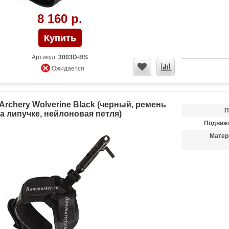
8 160 р.
Артикул:
3003D-BS
Ожидается
 Archery Wolverine Black (черный, ремень
П
а липучке, нейлоновая петля)
Подвиж
Матер