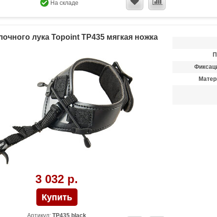
На складе
лочного лука Topoint TP435 мягкая ножка
П
Фиксаци
Матер
3 032 р.
Артикул:
TP435 black