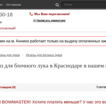
ес
Оптовикам
-30-18
Мы Вам перезвоним!
@ Написать директору
ии
есплатный!
ин на м. Аннино работает только на выдачу оплаченных зак
уары для луков
»
Релизы для блочных луков
з для блочного лука в Краснодаре в нашем
Сорти
товаров (0)
OWMASTER! Хотите платить меньше? У нас это во