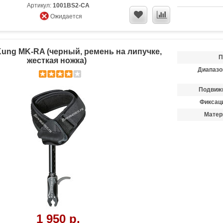
Артикул:
1001BS2-CA
Ожидается
ung MK-RA (черный, ремень на липучке,
П
жесткая ножка)
Диапазо
Подвиж
Фиксаци
Матер
1 950 р.