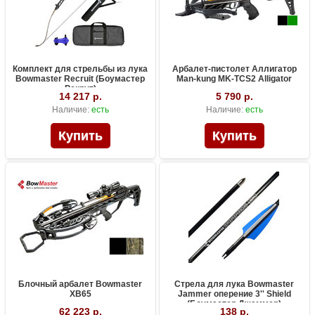
Комплект для стрельбы из лука
Арбалет-пистолет Аллигатор
Bowmaster Recruit (Боумастер
Man-kung MK-TCS2 Alligator
Рекрут)
14 217 р.
5 790 р.
Наличие:
есть
Наличие:
есть
Блочный арбалет Bowmaster
Стрела для лука Bowmaster
XB65
Jammer оперение 3'' Shield
(Боумастер Джаммер)
62 223 р.
138 р.