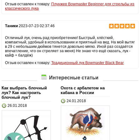
Отзыв оставлен к товару:
Плунжер Bowmaster Beginner для стрельбы из
классического лука
Таники
2023-07-23 02:37:46
Отличный лук, очень рад приобретению! Быстрый, хлёсткий,
компактный, удобный в использовании и приятный на вид. На мой вытяг
в 29 с небольшим дюймов тянется довольно мягко. Иной раз создаётся
впечатление, что он стреляет за меня) Не знаю что ещё сказать, лук -
кайф + балдёж)
Отзыв оставлен к товару:
Традиционный лук Bowmaster Black Bear
Интересные статьи
Как выбрать блочный
Охота с арбалетом на
лук? Как настроить
кабана в России
блочный лук?
24.01.2018
26.01.2018