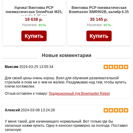
Уценка! Винтовка PCP
Винтовка PCP пневматическая
пневматическая SnowPeak M25,
Bowmaster BMR902B, калибр 6.35
калибр 6.35 мм
мм
18 638 р.
35 145 р.
Наличие:
есть
Наличие:
есть
Новые комментарии
Максим
2024-03-25 13:05:34
Для своей цены очень хорош. Взял для обучения развлекательной
стрельбе и пока ни о чем не жалею. Раздумываю над тем, чтобы купить
плечи потяжелее.
Отзыв оставлен к товару:
Традиционный лук Bowmaster Rebel
Алексей
2024-03-08 13:24:28
У меня такой, для начинающего нормальный. Вот только где бы
запасные ножки купить. Одну я износил примерно за полгода. Поставил
запасную.