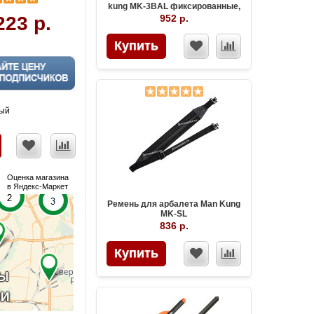
kung MK-3BAL фиксированные,
100 гран, 3 лезвия (3 шт.)
223 р.
952 р.
Купить
ный
Оценка магазина
в Яндекс-Маркет
Ремень для арбалета Man Kung
MK-SL
836 р.
Купить