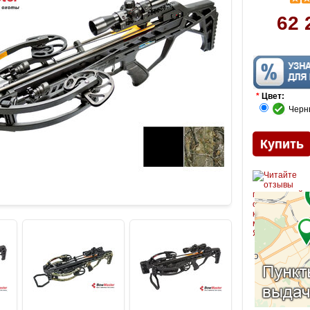
62 
*
Цвет:
Чер