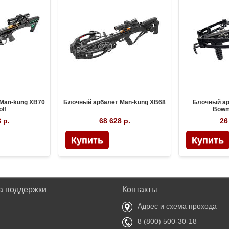
Man-kung XB70
Блочный арбалет Man-kung XB68
Блочный ар
lf
Bowm
 р.
68 628 р.
26
а поддержки
Контакты
Адрес и схема прохода
8 (800) 500-30-18