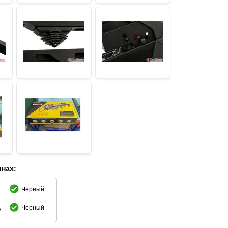
инах:
Черный
Черный
н