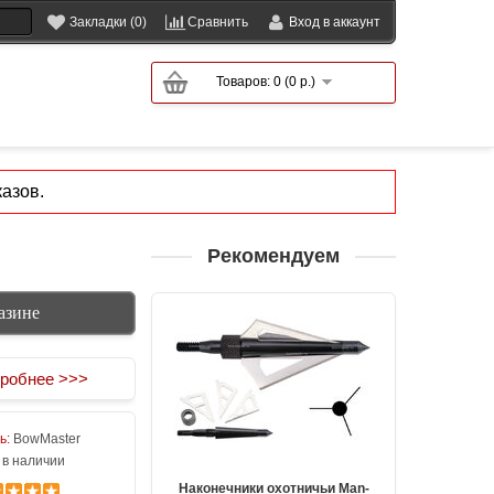
Закладки (0)
Сравнить
Вход в аккаунт
Товаров: 0 (0 р.)
азов.
Рекомендуем
азине
робнее >>>
ь:
BowMaster
 в наличии
Наконечники охотничьи Man-