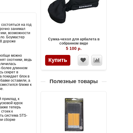
состояться на год
прочно занимал
тики, возможности
ыло. Боумастер
Сумка-чехол для арбалета в
58 дороже
собранном виде
5 100 р.
вообще можно
Купить
нят охотники, ведь
еличилась
в более длинном
сь секрет в
а покидает блок в
бавки оставили, а
Полезные товары
 сместился ближе к
бе.
 приклад, к
усковой курок
акже теперь
 стоек к
ть система STS-
ри сборке