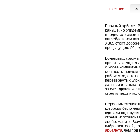
Описание
Ха
Блочный арбалет B
раньше, но эпидеми
пъедистал самого п
апгрейда и компакт
ХВ65 стоит дороже
предыдущего 56, о
Во-первых, сразу 
принять за модель 
с более компактн
мощность, причем з
рабочем ходе тетив
перевернутых блока
дальней от замка т
за счет другой час
стрелку, ведь и ко
Переосмыслению по
которому было нем
сделали подпружин
стремя изготавлива
дребезжанию. Разум
виброгасителей, пр
арбалета
, чем при