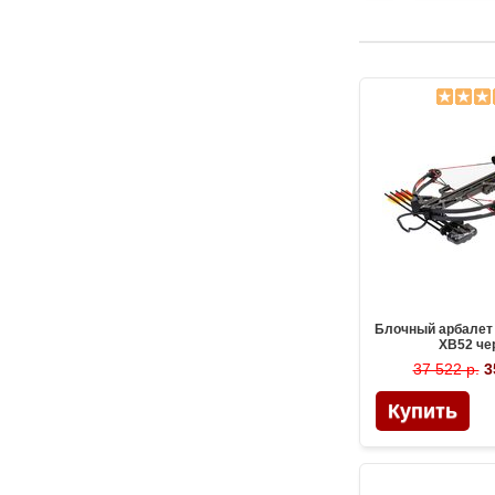
Блочный арбалет
XB52 че
37 522 р.
3