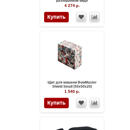
разобранном виде
4 274 р.
Купить
Щит для мишени BowMaster
Shield Small (50х50x20)
1 540 р.
Купить