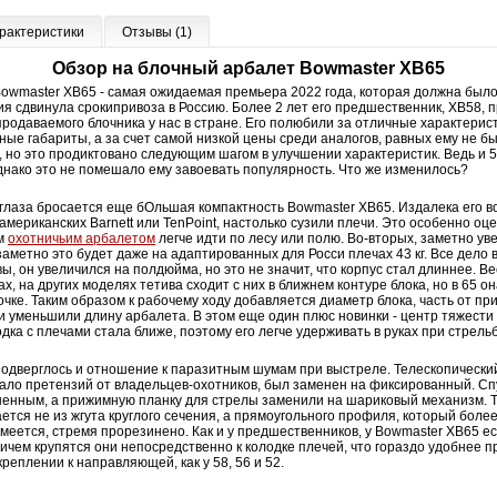
рактеристики
Отзывы (1)
Обзор на блочный арбалет Bowmaster XB65
owmaster XB65 - самая ожидаемая премьера 2022 года, которая должна было 
я сдвинула срокипривоза в Россию. Более 2 лет его предшественник, XB58, 
родаваемого блочника у нас в стране. Его полюбили за отличные характерис
ные габариты, а за счет самой низкой цены среди аналогов, равных ему не б
, но это продиктовано следующим шагом в улучшении характеристик. Ведь и 
днако это не помешало ему завоевать популярность. Что же изменилось?
в глаза бросается еще бОльшая компактность Bowmaster XB65. Издалека его 
американских Barnett или TenPoint, настолько сузили плечи. Это особенно оце
ым
охотничьим арбалетом
легче идти по лесу или полю. Во-вторых, заметно ув
аметно это будет даже на адаптированных для Росси плечах 43 кг. Все дело 
ы, он увеличился на полдюйма, но это не значит, что корпус стал длиннее. Ве
х, на других моделях тетива сходит с них в ближнем контуре блока, но в 65 он
очке. Таким образом к рабочему ходу добавляется диаметр блока, часть от при
ти уменьшили длину арбалета. В этом еще один плюс новинки - центр тяжести
лодка с плечами стала ближе, поэтому его легче удерживать в руках при стрель
дверглось и отношение к паразитным шумам при выстреле. Телескопический
ало претензий от владельцев-охотников, был заменен на фиксированный. Сп
енным, а прижимную планку для стрелы заменили на шариковый механизм. Т
ется не из жгута круглого сечения, а прямоугольного профиля, который более
еется, стремя прорезинено. Как и у предшественников, у Bowmaster XB65 ес
ичем крупятся они непосредственно к колодке плечей, что гораздо удобнее п
 креплении к направляющей, как у 58, 56 и 52.