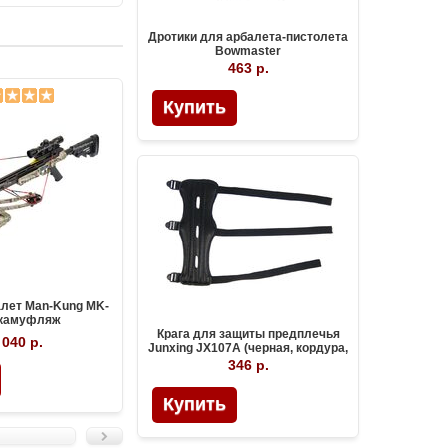
Дротики для арбалета-пистолета
Bowmaster
463 р.
Купить
лет Man-Kung MK-
Блочный арбалет Man-Kung
Блочный 
 камуфляж
МК-400 черный
Крага для защиты предплечья
 040 р.
36 036 р.
37 
Junxing JX107A (черная, кордура,
3 липучки)
346 р.
Купить