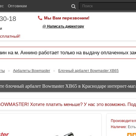
ес
Оптовикам
-30-18
Мы Вам перезвоним!
@ Написать директору
ии
есплатный!
ин на м. Аннино работает только на выдачу оплаченных зак
еты
»
Арбалеты Bowmaster
»
Блочный арбалет Bowmaster XB65
те блочный арбалет Bowmaster XB65 в Краснодаре интернет-маг
MASTER! Хотите платить меньше? У нас это возможно. Под
Производител
Наличие:
Есть