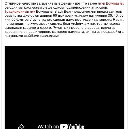
Отличное качество за вменяемые деньги - вот что такое
луки Bowmaster
,
сегодня мы расскажем о еще одном подтверждении этих слов.
Традиционный лук
Bowmaster Black Bear - классический представитель
семейства take-down длиной 60 дюймов и усилием натяжения 30, 40, 50
или 60 фунтов. Лук не только сделан даже по-лучше итальянских Ragim,
но выглядит не хуже американских Bear Archery, а у них-то луки всегда
выглядели красиво и дорого. Рукоять из мореного дерева, плечи из
деревянного ядра и черного матового ламината, винты из нержавейки с
латунными шайбами-накладками.