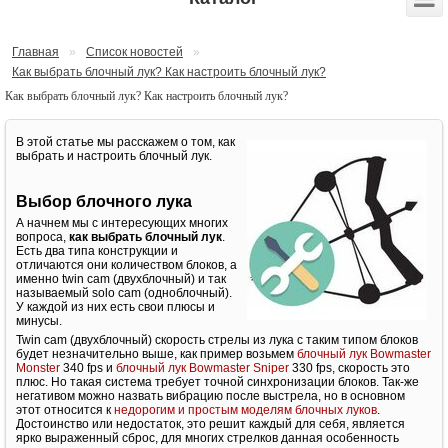
Главная
»
Список новостей
»
Как выбрать блочный лук? Как настроить блочный лук?
Как выбрать блочный лук? Как настроить блочный лук?
В этой статье мы расскажем о том, как
выбрать и настроить блочный лук.
Выбор блочного лука
А начнем мы с интересующих многих
вопроса,
как выбрать блочный лук
.
Есть два типа конструкции и
отличаются они количеством блоков, а
именно twin cam (двухблочный) и так
называемый solo cam (одноблочный).
У каждой из них есть свои плюсы и
минусы.
Twin cam (двухблочный) скорость стрелы из лука с таким типом блоков
будет незначительно выше, как пример возьмем
блочный лук Bowmaster
Monster
340 fps и
блочный лук Bowmaster Sniper
330 fps, скорость это
плюс. Но такая система требует точной синхронизации блоков. Так-же
негативом можно назвать вибрацию после выстрела, но в основном
этот относится к
недорогим и простым моделям блочных луков
.
Достоинство или недостаток, это решит каждый для себя, является
ярко выраженный сброс, для многих стрелков данная особенность