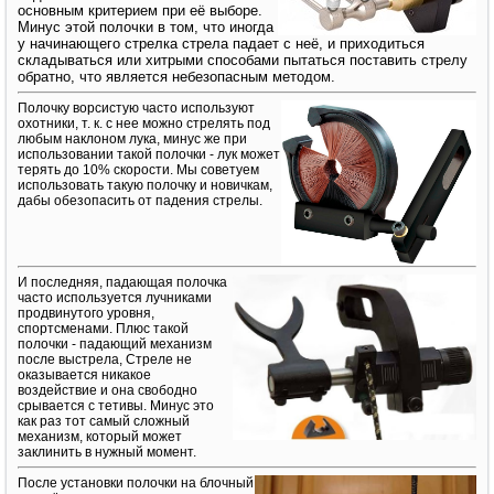
основным критерием при её выборе.
Минус этой полочки в том, что иногда
у начинающего стрелка стрела падает с неё, и приходиться
складываться или хитрыми способами пытаться поставить стрелу
обратно, что является небезопасным методом.
Полочку ворсистую часто используют
охотники, т. к. с нее можно стрелять под
любым наклоном лука, минус же при
использовании такой полочки - лук может
терять до 10% скорости. Мы советуем
использовать такую полочку и новичкам,
дабы обезопасить от падения стрелы.
И последняя, падающая полочка
часто используется лучниками
продвинутого уровня,
спортсменами. Плюс такой
полочки - падающий механизм
после выстрела, Стреле не
оказывается никакое
воздействие и она свободно
срывается с тетивы. Минус это
как раз тот самый сложный
механизм, который может
заклинить в нужный момент.
После установки полочки на блочный