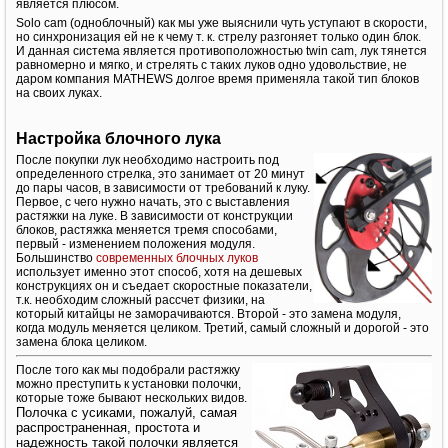
является плюсом.
Solo cam (одноблочный) как мы уже выяснили чуть уступают в скорости,
но синхронизация ей не к чему т. к. стрелу разгоняет только один блок.
И данная система является противоположностью twin cam, лук тянется
равномерно и мягко, и стрелять с таких луков одно удовольствие, не
даром компания MATHEWS долгое время применяла такой тип блоков
на своих луках.
Настройка блочного лука
После покупки лук необходимо настроить под
определенного стрелка, это занимает от 20 минут
до пары часов, в зависимости от требований к луку.
Первое, с чего нужно начать, это с выставления
растяжки на луке. В зависимости от конструкции
блоков, растяжка меняется тремя способами,
первый - изменением положения модуля.
Большинство
современных блочных луков
использует именно этот способ, хотя на дешевых
конструкциях он и съедает скоростные показатели,
т.к. необходим сложный рассчет физики, на
который китайцы не заморачиваются. Второй - это замена модуля,
когда модуль меняется целиком. Третий, самый сложный и дорогой - это
замена блока целиком.
После того как мы подобрали растяжку
можно преступить к установки полочки,
которые тоже бывают нескольких видов.
Полочка с усиками, пожалуй, самая
распространенная, простота и
надежность такой полочки является