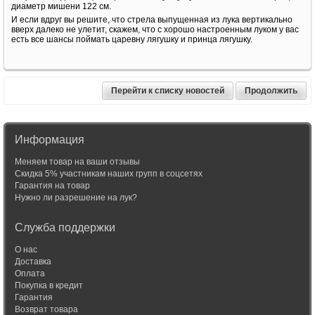
диаметр мишени 122 см.
И если вдруг вы решите, что стрела выпущенная из лука вертикально
вверх далеко не улетит, скажем, что с хорошо настроенным луком у вас
есть все шансы поймать царевну лягушку и принца лягушку.
Перейти к списку новостей
Продолжить
Информация
Меняем товар на ваши отзывы
Скидка 5% участникам наших групп в соцсетях
Гарантия на товар
Нужно ли разрешение на лук?
Служба поддержки
О нас
Доставка
Оплата
Покупка в кредит
Гарантия
Возврат товара